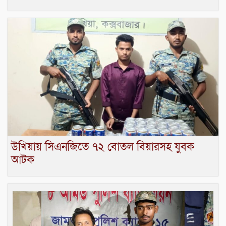
উখিয়ায় সিএনজিতে ৭২ বোতল বিয়ারসহ যুবক
আটক