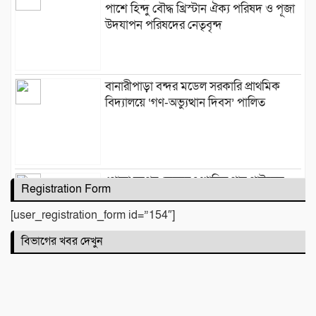
পাশে হিন্দু বৌদ্ধ খ্রিস্টান ঐক্য পরিষদ ও পূজা
উদযাপন পরিষদের নেতৃবৃন্দ
​বানারীপাড়া বন্দর মডেল সরকারি প্রাথমিক
বিদ্যালয়ে ‘গণ-অভ্যুত্থান দিবস’ পালিত
পোড়া স্বপ্নের ভেতরেও শান্তির গান গাইলেন
Registration Form
রাহুল আনন্দ
[user_registration_form id=”154″]
বিভাগের খবর দেখুন
একটি নিখোঁজ সংবাদ