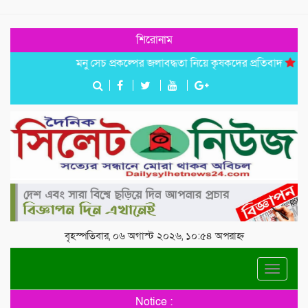
শিরোনাম
মনু সেচ প্রকল্পের জলাবদ্ধতা নিয়ে কৃষকদের প্রতিবাদ
জগন্নাথপুরে 
বৃহস্পতিবার, ০৬ অগাস্ট ২০২৬, ১০:৫৪ অপরাহ্ন
Toggle
navigat
Notice :