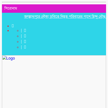
শিরোনাম
জগন্নাথপুরে নৌকা ডুবিতে নিহত পরিবারের পাশে হিন্দু বৌদ্ধ খ্রিস্ট