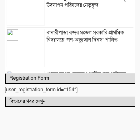
উদযাপন পরিষদের নেতৃবৃন্দ
​বানারীপাড়া বন্দর মডেল সরকারি প্রাথমিক
বিদ্যালয়ে ‘গণ-অভ্যুত্থান দিবস’ পালিত
পোড়া স্বপ্নের ভেতরেও শান্তির গান গাইলেন
Registration Form
রাহুল আনন্দ
[user_registration_form id=”154″]
বিভাগের খবর দেখুন
একটি নিখোঁজ সংবাদ