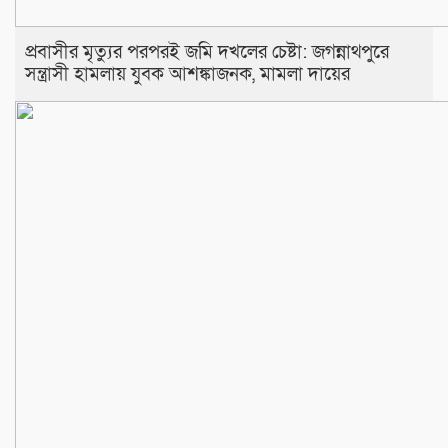
প্রবাসীর মৃত্যুর পরপরই জমি দখলের চেষ্টা: জগন্নাথপুরে
সন্ত্রাসী হামলায় যুবক আশঙ্কাজনক, মামলা দায়ের