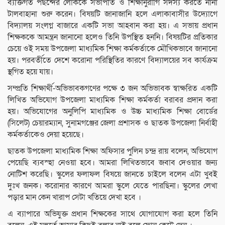
ব্যক্তিগত পছন্দের লোককে সভাপতি ও শিক্ষানুরাগি সদস্য করতে নানা
টালবাহানা শুরু করেন। বিষয়টি জানাজানি হলে এলাকাবাসীর উদ্যোগে
বিদ্যালয় সংলগ্ন বাজারে একটি সভা আহবান করা হয়। এ সভায় প্রধান
শিক্ষককে আমন্ত্রন জানানো হলেও তিনি উপস্থিত হননি। বিষয়টির প্রতিকার
চেয়ে ওই সময় উপজেলা মাধ্যমিক শিক্ষা কর্মকর্তাকে মৌখিকভাবে জানানো
হয়। পরবর্তীতে দেশে করোনা পরিস্থিতির কারণে বিদ্যালয়ের সব কার্যক্রম
স্থগিত হয়ে যায়।
সম্প্রতি শিক্ষার্থী-অভিভাবকগণের পক্ষে ৩ জন অভিভাবক স্বাক্ষরিত একটি
লিখিত অভিযোগ উপজেলা মাধ্যমিক শিক্ষা কর্মকর্তা বরাবর প্রদান করা
হয়। অভিযোগের অনুলিপি মাধ্যমিক ও উচ্চ মাধ্যমিক শিক্ষা বোর্ডের
(সিলেট) চেয়ারম্যান, সুনামগঞ্জের জেলা প্রশাসক ও ছাতক উপজেলা নির্বাহী
কর্মকর্তাকেও দেয়া হয়েছে।
ছাতক উপজেলা মাধ্যমিক শিক্ষা অফিসার পুলিন চন্দ্র রায় বলেন, অভিযোগ
পেয়েছি ব্যবস্হা নেওয়া হবে। আমরা লিখিতভাবে জবাব দেওয়ার জন্য
নোটিশ করেছি। স্কুলের ফলাফল বিষয়ে জানতে চাইলে বলেন এটা খুবই
দুঃখ জনক। করোনার কারণে আমরা স্কুলে যেতে পারছিনা। স্কুলের লেখা
পড়ার মান কেন খারাপ সেটা খতিয়ে দেখা হবে ।
এ ব্যাপারে অভিযুক্ত প্রধান শিক্ষকের সাথে যোগাযোগ করা হলে তিনি