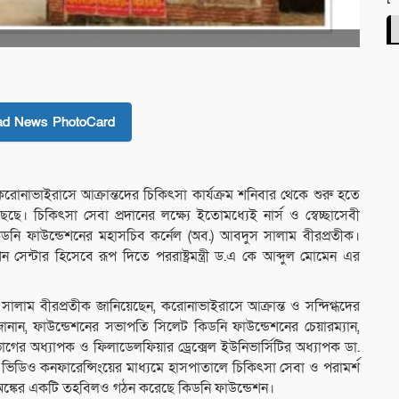
ad News PhotoCard
োনাভাইরাসে আক্রান্তদের চিকিৎসা কার্যক্রম শনিবার থেকে শুরু হতে
ছে। চিকিৎসা সেবা প্রদানের লক্ষ্যে ইতোমধ্যেই নার্স ও স্বেচ্ছাসেবী
ডনি ফাউন্ডেশনের মহাসচিব কর্নেল (অব.) আবদুস সালাম বীরপ্রতীক।
েন্টার হিসেবে রূপ দিতে পররাষ্ট্রমন্ত্রী ড.এ কে আব্দুল মোমেন এর
ালাম বীরপ্রতীক জানিয়েছেন, করোনাভাইরাসে আক্রান্ত ও সন্দিগ্ধদের
জানান, ফাউন্ডেশনের সভাপতি সিলেট কিডনি ফাউন্ডেশনের চেয়ারম্যান,
বিভাগের অধ্যাপক ও ফিলাডেলফিয়ার ড্রেক্সেল ইউনিভার্সিটির অধ্যাপক ডা.
 ভিডিও কনফারেন্সিংয়ের মাধ্যমে হাসপাতালে চিকিৎসা সেবা ও পরামর্শ
বড় অঙ্কের একটি তহবিলও গঠন করেছে কিডনি ফাউন্ডেশন।