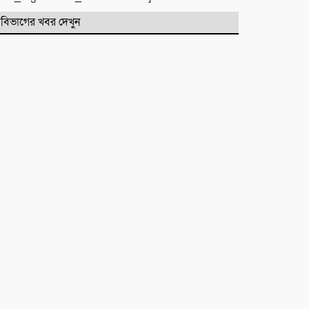
​বানারীপাড়া বন্দর মডেল সরকারি
বিভাগের খবর দেখুন
প্রাথমিক বিদ্যালয়ে ‘গণ-অভ্যুত্থান দিবস’
পালিত
পোড়া স্বপ্নের ভেতরেও শান্তির গান
গাইলেন রাহুল আনন্দ
একটি নিখোঁজ সংবাদ
মাহে রবিউল আউয়াল মাসের গুরুত্ব ও
ফজিলত। হাফিজ মাছুম আহমদ
দুধরচকী
শান্তি উদ্যান (আহমেদ নগর) এলাকার