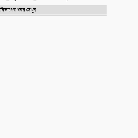
বিভাগের খবর দেখুন
মাহে রবিউল আউয়াল মাসের গুরুত্ব ও
ফজিলত। হাফিজ মাছুম আহমদ
দুধরচকী
শান্তি উদ্যান (আহমেদ নগর) এলাকার
নিরাপত্তা ও উন্নয়নমূলক জরুরি সভার
আহব্বান
প্রায় দশ লাখ কোটি টাকার বাজেট করার
পরেও দেশ এভাবে চলতে পারে না। এত
নড়বড়ে হতে পারে না
ফজরের নামাজের উপকারিতা ও