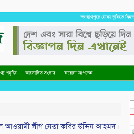
জগন্নাথপুরে নৌকা ডুবিতে নিহত পরিবার
্য প্রযুক্তি
আলোচিত সংবাদ
করোনা আপডেট
S
fo
লে আওয়ামী লীগ নেতা কবির উদ্দিন আহমদ।