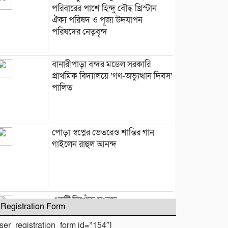
পরিবারের পাশে হিন্দু বৌদ্ধ খ্রিস্টান
ঐক্য পরিষদ ও পূজা উদযাপন
পরিষদের নেতৃবৃন্দ
​বানারীপাড়া বন্দর মডেল সরকারি
প্রাথমিক বিদ্যালয়ে ‘গণ-অভ্যুত্থান দিবস’
পালিত
পোড়া স্বপ্নের ভেতরেও শান্তির গান
গাইলেন রাহুল আনন্দ
একটি নিখোঁজ সংবাদ
Registration Form
user_registration_form id=”154″]