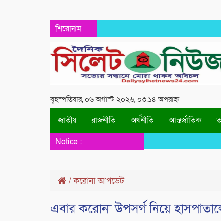
শিরোনাম
বৃহস্পতিবার, ০৬ অগাস্ট ২০২৬, ০৩:১৪ অপরাহ্ন
জাতীয়
রাজনীতি
অর্থনীতি
আন্তর্জাতিক
তথ
Notice :
/
করোনা আপডেট
এবার করোনা উপসর্গ নিয়ে হাসপাতা