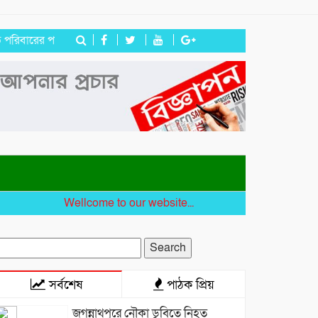
ের পাশে হিন্দু বৌদ্ধ খ্রিস্টান ঐক্য পরিষদ ও পূজা উদযাপন পরিষদের নেতৃবৃন্দ
Wellcome to our website...
earch
r:
সর্বশেষ
পাঠক প্রিয়
জগন্নাথপুরে নৌকা ডুবিতে নিহত