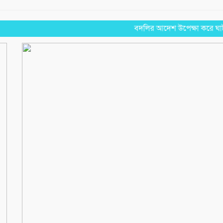
বদলির আদেশ উপেক্ষা করে ঘাটাইলেই