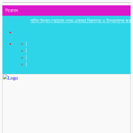
শিরোনাম
শান্তি উদ্যান (আহমেদ নগর) এলাকার নিরাপত্তা ও উন্নয়নমূলক জরুরি সভা অনু