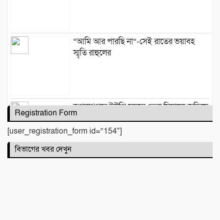
“আমি আর পারছি না”-সেই রাতের ভয়াবহ
স্মৃতি রাহুলের
জগন্নাথপুরে ইউপি সদস্য তেরা মিয়াকে জড়িয়ে
Registration Form
অপপ্রচার, এলাকাবাসীর মানববন্ধন
[user_registration_form id=”154″]
বিভাগের খবর দেখুন
সিলেটে দুই বাসের মুখোমুখি সংঘর্ষে নিহত ৯
কবিতা :