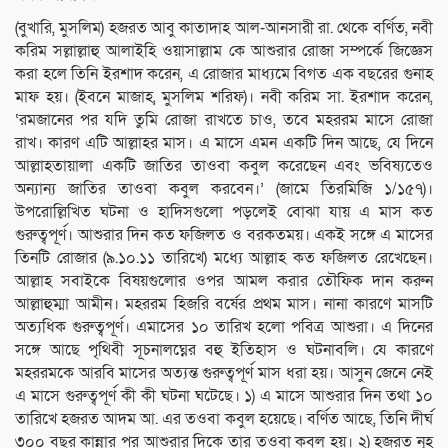
(বুখারি, মুসলিম) হজরত আবু কাতাদাহ আল-আনসারী রা. থেকে বর্ণিত, নবী
করিম সল্লাল্লাহু আলাইহি ওয়াসাল্লাম কে আশুরার রোজা সম্পর্কে জিজ্ঞেস
করা হলে তিনি ইরশাদ করেন, এ রোজার মাধ্যমে বিগত এক বছরের গুনাহ
মাফ হয়। (ইবনে মাজাহ, মুসলিম শরিফ)। নবী করিম সা. ইরশাদ করেন,
‘রমজানের পর যদি তুমি রোজা রাখতে চাও, তবে মহররম মাসে রোজা
রাখ। কারণ এটি আল্লাহর মাস। এ মাসে এমন একটি দিন আছে, যে দিনে
আল্লাহতায়ালা একটি জাতির তাওবা কবুল করেছেন এবং ভবিষ্যতেও
অন্যান্য জাতির তাওবা কবুল করবেন।’ (জামে তিরমিজি ১/১৫৭)।
উপরোল্লিখিত ঘটনা ও হাদিসগুলো পড়লেই বোঝা যায় এ মাস কত
গুরুত্বপূর্ণ। আশুরার দিন কত ফজিলত ও বরকতময়। একই সঙ্গে এ মাসের
তিনটি রোজার (৯.১০.১১ তারিখে) মধ্যে আল্লাহ কত ফজিলত রেখেছেন।
আল্লাহ সবাইকে বিষয়গুলোর ওপর আমল করার তৌফিক দান করুন
আল্লাহুম্মা আমীন। মহররম হিজরি বর্ষের প্রথম মাস। নানা কারণে মাসটি
অত্যধিক গুরুত্বপূর্ণ। এমাসের ১০ তারিখ হলো পবিত্র আশুরা। এ দিনের
সঙ্গে আছে পৃথিবী সূচনালঘ্নের বহু ইতিহাস ও ঘটনাবলি। যে কারণে
মহররমকে আরবি মাসের অত্যন্ত গুরুত্বপূর্ণ মাস ধরা হয়। আসুন জেনে নেই
এ মাসে গুরুত্বপূর্ণ কী কী ঘটনা ঘটেছে। ১) এ মাসে আশুরার দিন তথা ১০
তারিখে হজরত আদম আ. এর তওবা কবুল হয়েছে। বর্ণিত আছে, তিনি দীর্ঘ
৩০০ বছর কান্নার পর আশুরার দিকে তার তওবা কবুল হয়। ২) হজরত নূহ