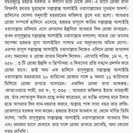
বছরজুড়ে রহমত বরকত ও কল্যাণ দ্বারা ঢেকে দেন। এ মাসে রোজা রাখা
বিশ্বনবি হযরত মুহাম্মাদ সল্লাল্লাহু আলাইহি ওয়াসাল্লামের সুমহান আদর্শ।
হাদিসের ঘোষণা অনুযায়ী মহররমের ফজিলত তুলে ধরা হলো। আশুরার
রোজা সম্পর্কে হাদিসে এসেছে, হজরত রাসূলে কারিম সল্লাল্লাহু আলাইহি
ওয়াসাল্লাম মদিনায় এসে দেখলেন ইহুদিরা আশুরার দিন রোজা রাখছেন।
তখন রাসূলুল্লাহ সল্লাল্লাহু আলাইহি ওয়াসাল্লাম বললেন, আমরা তো তাদের
অপেক্ষা হজরত মূসা আলাইহিস সালাম এর অনুসরণের অধিক যোগ্য।
এরপর রাসূল সল্লাল্লাহু আলাইহি ওয়াসাল্লাম নিজেও এদিনে রোজা রাখলেন
এবং অন্যদের ও রোজা রাখার নির্দেশ দিলেন। -বোখারি শরিফ, ১ম খ-, পৃ.
২৫৮ :: ৩ টি রোজা ইহুদি ও খ্রিস্টানরা এ দিবসের প্রতি সম্মান প্রদর্শন করে
রোজা রাখে। তাই অন্য এক হাদিসে রাসূলুল্লাহ সল্লাল্লাহু আলাইহি
ওয়াসাল্লাম মহররমের ১০ তারিখের রোজার সঙ্গে ৯ অথবা ১১ তারিখকে
মিলিয়ে রোজা রাখতে বলেছেন। একদিন রোজা রাখা মাকরুহ।
-ফাতাওয়ায়ে শামী, ৩য় খ-, পৃ. ৩৩৫ :: আশুরার ফজিলত ইমাম বায়হাকী
রহ. তাঁর শোআবুল ঈমান গ্রন্থে বর্ণনা করেছেন, যে ব্যক্তি খালেছ মনে উদার
হস্তে আশুরার দিন দান-খয়রাত করবে, আল্লাহ পাক সারা বছর তার রুজি-
রোজগারে বরকত দান করেন। হজরত ইবনে আব্বাস রা. থেকে বর্ণিত তিনি
বলেন, ‘আমি রাসূলুল্লাহ সাল্লাল্লাহু আলাইহি ওয়াসাল্লামকে আশুরার দিন
এবং রমজান মাসে যেভাবে তার সঙ্গে রোজা রাখতে দেখেছি, অন্য কোনো
সময় দেখিনি’।