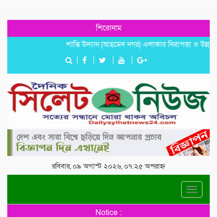
শিরোনাম
শান্তি উদ্যান (আহমেদ নগর) এলাকার নিরাপত্তা ও উন্নয়নমূলক জরু
রবিবার, ০৯ অগাস্ট ২০২৬, ০৭:২৫ অপরাহ্ন
Toggle
navigat
Notice :