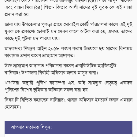
মোবাইল কোর্ট পরিচালনা করে হাফিজুর রহমান (২৪) পিতা আব্দুল খালেক
এবং রাজন মিয়া (২৫) পিতা- কিতাব আলী নামের দুই যুবক কে এই সাজা
প্রদান করা হয়।
জানা যায় উপজেলার পুকড়া গ্রামে মোবাইল কোর্ট পরিচালনা কালে এই দুই
যুবক কে প্রকাশ্যে ছোলাই মদ সেবন কালে আটক করা হয়, এসময় তাদের
কাছে দুই পুটলা মদ পাওয়া যায়।
মাদকদ্রব্য নিয়ন্ত্রন আইন ২০১৮ লঙ্ঘন করায় উভয়কে ছয় মাসের বিনাশ্রম
কারাদন্ড প্রদান করেন ভ্রাম্যমান আদালত।
উক্ত ভ্রাম্যমাণ আদালত পরিচালনা করেন এক্সকিউটিভ ম্যাজিস্ট্রেট
বানিয়াচং উপজেলা নির্বাহী অফিসার জনাব মাসুদ রানা।
খাগাউরা অস্থায়ী পুলিশ ক্যাম্পের এস. আই সামছু’র নেতৃত্বে একদল
পুলিশের বিশেষ ভুমিকায় অভিযান সফল করা হয়।
বিষয় টি নিশ্চিত করেছেন বানিয়াচং থানার অফিসার ইনচার্জ জনাব এমরান
হোসাইন।
আপনার মতামত লিখুন :