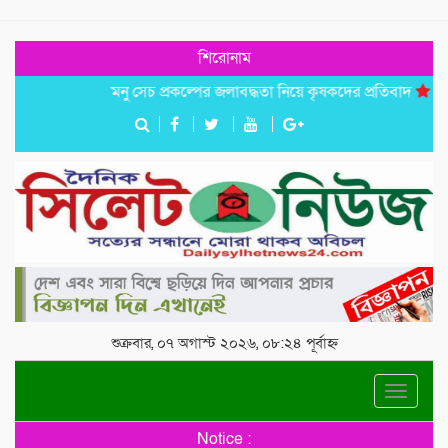
শিরোনাম
মনু সেচ প্রকল্পের জলাবদ্ধতা নিয়ে কৃষকদের প্রতিবাদ
জগন্নাথপু
শুক্রবার, ০৭ অগাস্ট ২০২৬, ০৮:২৪ পূর্বাহ্ন
Toggle
navigat
Notice :