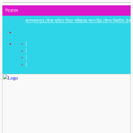
শিরোনাম
জগন্নাথপুরে নৌকা ডুবিতে নিহত পরিবারের পাশে হিন্দু বৌদ্ধ খ্রিস্টান ঐক্য পরিষদ 