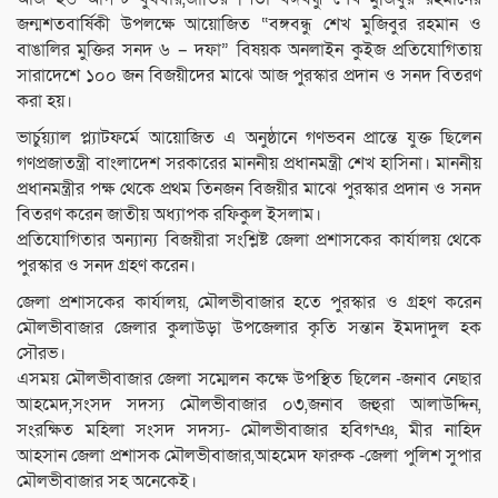
জন্মশতবার্ষিকী উপলক্ষে আয়োজিত “বঙ্গবন্ধু শেখ মুজিবুর রহমান ও
বাঙালির মুক্তির সনদ ৬ – দফা” বিষয়ক অনলাইন কুইজ প্রতিযোগিতায়
সারাদেশে ১০০ জন বিজয়ীদের মাঝে আজ পুরস্কার প্রদান ও সনদ বিতরণ
করা হয়।
ভার্চুয়্যাল প্ল্যাটফর্মে আয়োজিত এ অনুষ্ঠানে গণভবন প্রান্তে যুক্ত ছিলেন
গণপ্রজাতন্ত্রী বাংলাদেশ সরকারের মাননীয় প্রধানমন্ত্রী শেখ হাসিনা। মাননীয়
প্রধানমন্ত্রীর পক্ষ থেকে প্রথম তিনজন বিজয়ীর মাঝে পুরস্কার প্রদান ও সনদ
বিতরণ করেন জাতীয় অধ্যাপক রফিকুল ইসলাম।
প্রতিযোগিতার অন্যান্য বিজয়ীরা সংশ্লিষ্ট জেলা প্রশাসকের কার্যালয় থেকে
পুরস্কার ও সনদ গ্রহণ করেন।
জেলা প্রশাসকের কার্যালয়, মৌলভীবাজার হতে পুরস্কার ও গ্রহণ করেন
মৌলভীবাজার জেলার কুলাউড়া উপজেলার কৃতি সন্তান ইমদাদুল হক
সৌরভ।
এসময় মৌলভীবাজার জেলা সম্মেলন কক্ষে উপস্থিত ছিলেন -জনাব নেছার
আহমেদ,সংসদ সদস্য মৌলভীবাজার ০৩,জনাব জহুরা আলাউদ্দিন,
সংরক্ষিত মহিলা সংসদ সদস্য- মৌলভীবাজার হবিগন্ঞ, মীর নাহিদ
আহসান জেলা প্রশাসক মৌলভীবাজার,আহমেদ ফারুক -জেলা পুলিশ সুপার
মৌলভীবাজার সহ অনেকেই।