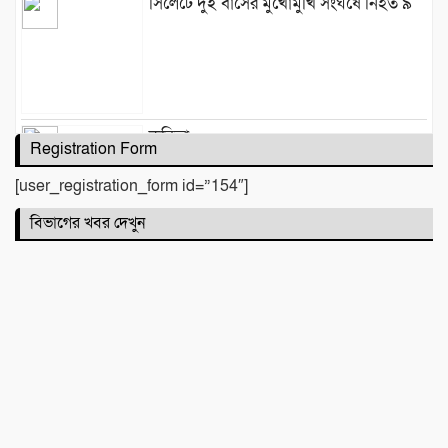
সিলেটে দুই বাসের মুখোমুখি সংঘর্ষে নিহত ৯
কবিতা :
Registration Form
[user_registration_form id=”154″]
বিভাগের খবর দেখুন
টিলা খেকোদের দৌরাত্ম্যে জৈন্তাপুরে পরিবেশ
বিপর্যয়, আতঙ্কে প্রবাসী পরিবার
‎​ছাতকে পাওনা টাকাকে কেন্দ্র করে রক্তক্ষয়ী
সংঘর্ষ, গুরুতর আহত ৪
মনু সেচ প্রকল্পের জলাবদ্ধতা নিয়ে কৃষকদের