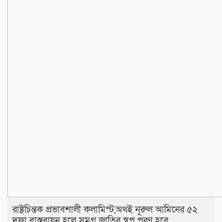
রাষ্ট্রচিন্তক প্রভাবশালী কলামিস্ট,অথই নূরুল আমিনের ৫২
দফা বাস্তবায়ন হলে সমগ্র জাতির স্বপ্ন পূরণ হবে