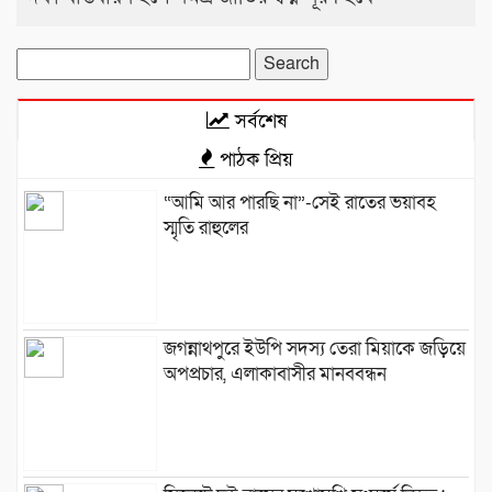
Search
for:
সর্বশেষ
পাঠক প্রিয়
“আমি আর পারছি না”-সেই রাতের ভয়াবহ
স্মৃতি রাহুলের
জগন্নাথপুরে ইউপি সদস্য তেরা মিয়াকে জড়িয়ে
অপপ্রচার, এলাকাবাসীর মানববন্ধন