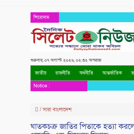
শিরোনাম
শুক্রবার, ০৭ অগাস্ট ২০২৬, ০২:৩২ অপরাহ্ন
জাতীয়
রাজনীতি
অর্থনীতি
আন্তর্জাতিক
তথ
Notice :
/
সারা বাংলাদেশ
ঘাতকচক্র জাতির পিতাকে হত্যা করল