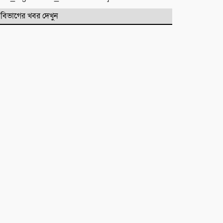
পরিষদের নেতৃবৃন্দ
বিভাগের খবর দেখুন
​বানারীপাড়া বন্দর মডেল সরকারি
প্রাথমিক বিদ্যালয়ে ‘গণ-অভ্যুত্থান দিবস’
পালিত
পোড়া স্বপ্নের ভেতরেও শান্তির গান
গাইলেন রাহুল আনন্দ
একটি নিখোঁজ সংবাদ
মাহে রবিউল আউয়াল মাসের গুরুত্ব ও
ফজিলত। হাফিজ মাছুম আহমদ