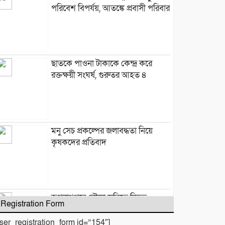
পরিবেশ বিপর্যয়, আতঙ্কে প্রবাসী পরিবার
‎​ছাতকে পাওনা টাকাকে কেন্দ্র করে
রক্তক্ষয়ী সংঘর্ষ, গুরুতর আহত ৪
মনু সেচ প্রকল্পের জলাবদ্ধতা নিয়ে
কৃষকদের প্রতিবাদ
জগন্নাথপুরে নৌকা ডুবিতে নিহত
Registration Form
পরিবারের পাশে হিন্দু বৌদ্ধ খ্রিস্টান
ঐক্য পরিষদ ও পূজা উদযাপন
user_registration_form id=”154″]