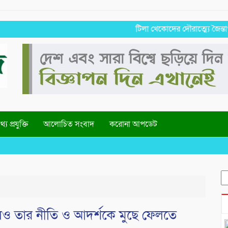
টিলা খেকোদের দৌরাত্ম্যে জৈন্তাপুরে প
্য প্রযুক্তি
আলোচিত সংবাদ
করোনা আপডেট
S
fo
েও তার নীতি ও আদর্শকে মুছে ফেলতে