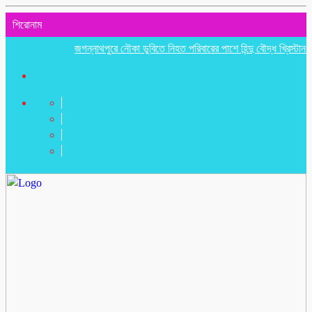
শিরোনাম
জগন্নাথপুরে নৌকা ডুবিতে নিহত পরিবারের পাশে হিন্দু বৌদ্ধ খ্রিস্টান ঐক্য পর