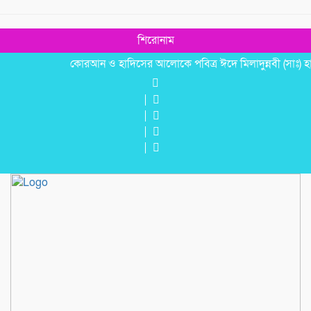
শিরোনাম
কোরআন ও হাদিসের আলোকে পবিত্র ঈদে মিলাদুন্নবী (সাঃ) হাফিজ 