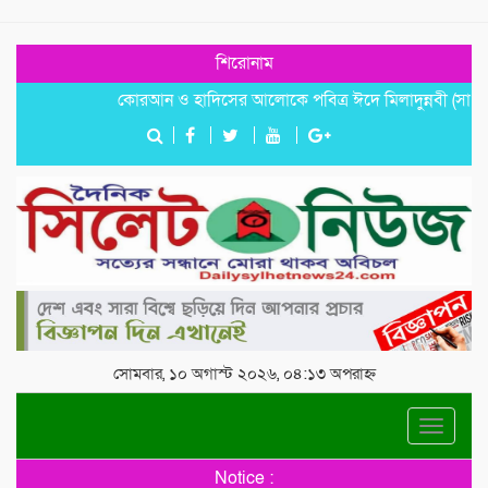
শিরোনাম
কোরআন ও হাদিসের আলোকে পবিত্র ঈদে মিলাদুন্নবী (সাঃ) হাফিজ 
সোমবার, ১০ অগাস্ট ২০২৬, ০৪:১৩ অপরাহ্ন
Toggle
navigat
Notice :