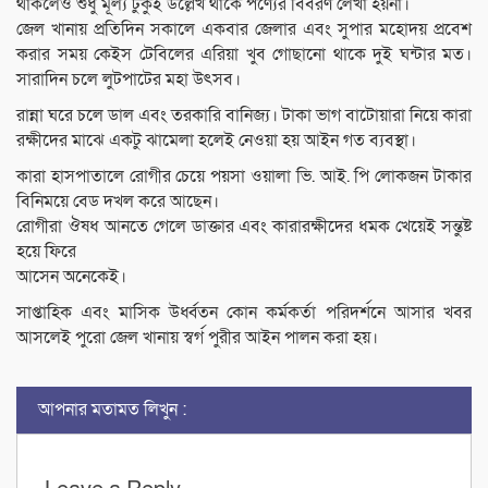
থাকলেও শুধু মূল্য টুকুই উল্লেখ থাকে পণ্যের বিবরণ লেখা হয়না।
জেল খানায় প্রতিদিন সকালে একবার জেলার এবং সুপার মহোদয় প্রবেশ
করার সময় কেইস টেবিলের এরিয়া খুব গোছানো থাকে দুই ঘন্টার মত।
সারাদিন চলে লুটপাটের মহা উৎসব।
রান্না ঘরে চলে ডাল এবং তরকারি বানিজ্য। টাকা ভাগ বাটোয়ারা নিয়ে কারা
রক্ষীদের মাঝে একটু ঝামেলা হলেই নেওয়া হয় আইন গত ব্যবস্থা।
কারা হাসপাতালে রোগীর চেয়ে পয়সা ওয়ালা ভি. আই. পি লোকজন টাকার
বিনিময়ে বেড দখল করে আছেন।
রোগীরা ঔষধ আনতে গেলে ডাক্তার এবং কারারক্ষীদের ধমক খেয়েই সন্তুষ্ট
হয়ে ফিরে
আসেন অনেকেই।
সাপ্তাহিক এবং মাসিক উর্ধ্বতন কোন কর্মকর্তা পরিদর্শনে আসার খবর
আসলেই পুরো জেল খানায় স্বর্গ পুরীর আইন পালন করা হয়।
আপনার মতামত লিখুন :