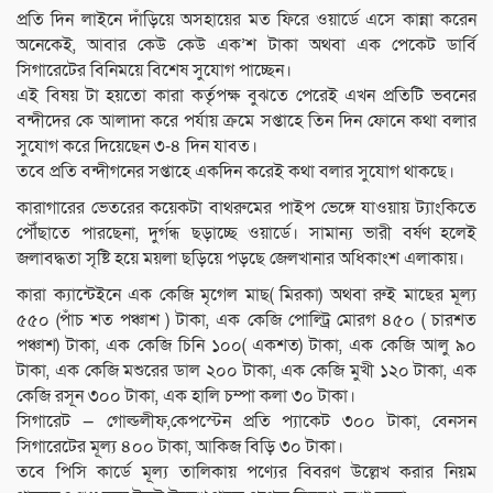
প্রতি দিন লাইনে দাঁড়িয়ে অসহায়ের মত ফিরে ওয়ার্ডে এসে কান্না করেন
অনেকেই, আবার কেউ কেউ এক’শ টাকা অথবা এক পেকেট ডার্বি
সিগারেটের বিনিময়ে বিশেষ সুযোগ পাচ্ছেন।
এই বিষয় টা হয়তো কারা কর্তৃপক্ষ বুঝতে পেরেই এখন প্রতিটি ভবনের
বন্দীদের কে আলাদা করে পর্যায় ক্রমে সপ্তাহে তিন দিন ফোনে কথা বলার
সুযোগ করে দিয়েছেন ৩-৪ দিন যাবত।
তবে প্রতি বন্দীগনের সপ্তাহে একদিন করেই কথা বলার সুযোগ থাকছে।
কারাগারের ভেতরের কয়েকটা বাথরুমের পাইপ ভেঙ্গে যাওয়ায় ট্যাংকিতে
পৌঁছাতে পারছেনা, দুর্গন্ধ ছড়াচ্ছে ওয়ার্ডে। সামান্য ভারী বর্ষণ হলেই
জলাবদ্ধতা সৃষ্টি হয়ে ময়লা ছড়িয়ে পড়ছে জেলখানার অধিকাংশ এলাকায়।
কারা ক্যান্টেইনে এক কেজি মৃগেল মাছ( মিরকা) অথবা রুই মাছের মূল্য
৫৫০ (পাঁচ শত পঞ্চাশ ) টাকা, এক কেজি পোল্ট্রি মোরগ ৪৫০ ( চারশত
পঞ্চাশ) টাকা, এক কেজি চিনি ১০০( একশত) টাকা, এক কেজি আলু ৯০
টাকা, এক কেজি মশুরের ডাল ২০০ টাকা, এক কেজি মুখী ১২০ টাকা, এক
কেজি রসূন ৩০০ টাকা, এক হালি চম্পা কলা ৩০ টাকা।
সিগারেট — গোল্ডলীফ,কেপস্টেন প্রতি প্যাকেট ৩০০ টাকা, বেনসন
সিগারেটের মূল্য ৪০০ টাকা, আকিজ বিড়ি ৩০ টাকা।
তবে পিসি কার্ডে মূল্য তালিকায় পণ্যের বিবরণ উল্লেখ করার নিয়ম