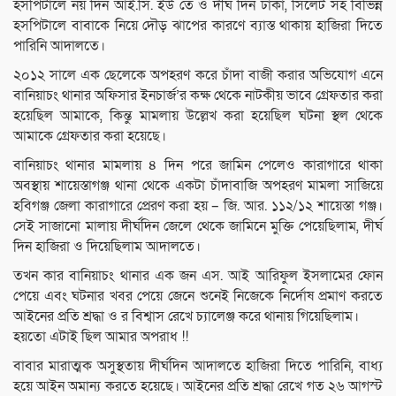
হসপিটালে নয় দিন আই.সি. ইউ তে ও দীর্ঘ দিন ঢাকা, সিলেট সহ বিভিন্ন
হসপিটালে বাবাকে নিয়ে দৌড় ঝাপের কারণে ব্যাস্ত থাকায় হাজিরা দিতে
পারিনি আদালতে।
২০১২ সালে এক ছেলেকে অপহরণ করে চাঁদা বাজী করার অভিযোগ এনে
বানিয়াচং থানার অফিসার ইনচার্জ’র কক্ষ থেকে নাটকীয় ভাবে গ্রেফতার করা
হয়েছিল আমাকে, কিন্তু মামলায় উল্লেখ করা হয়েছিল ঘটনা স্থল থেকে
আমাকে গ্রেফতার করা হয়েছে।
বানিয়াচং থানার মামলায় ৪ দিন পরে জামিন পেলেও কারাগারে থাকা
অবস্থায় শায়েস্তাগঞ্জ থানা থেকে একটা চাঁদাবাজি অপহরণ মামলা সাজিয়ে
হবিগঞ্জ জেলা কারাগারে প্রেরণ করা হয় – জি. আর. ১১২/১২ শায়েস্তা গঞ্জ।
সেই সাজানো মালায় দীর্ঘদিন জেলে থেকে জামিনে মুক্তি পেয়েছিলাম, দীর্ঘ
দিন হাজিরা ও দিয়েছিলাম আদালতে।
তখন কার বানিয়াচং থানার এক জন এস. আই আরিফুল ইসলামের ফোন
পেয়ে এবং ঘটনার খবর পেয়ে জেনে শুনেই নিজেকে নির্দোষ প্রমাণ করতে
আইনের প্রতি শ্রদ্ধা ও র বিশ্বাস রেখে চ্যালেঞ্জ করে থানায় গিয়েছিলাম।
হয়তো এটাই ছিল আমার অপরাধ !!
বাবার মারাত্মক অসুস্থতায় দীর্ঘদিন আদালতে হাজিরা দিতে পারিনি, বাধ্য
হয়ে আইন অমান্য করতে হয়েছে। আইনের প্রতি শ্রদ্ধা রেখে গত ২৬ আগস্ট