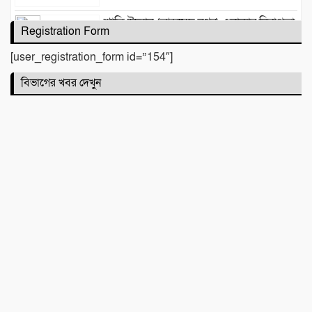
শান্তি উদ্যান (আহমেদ নগর) এলাকার নিরাপত্তা
Registration Form
ও উন্নয়নমূলক জরুরি সভা অনুষ্ঠিত
[user_registration_form id=”154″]
বিভাগের খবর দেখুন
বদলির আদেশ উপেক্ষা করে ঘাটাইলেই বহাল
তবিয়তে হিসাব সহকারী মাহফিজুর রহমান!
“আমি আর পারছি না”-সেই রাতের ভয়াবহ
স্মৃতি রাহুলের
জগন্নাথপুরে ইউপি সদস্য তেরা মিয়াকে জড়িয়ে