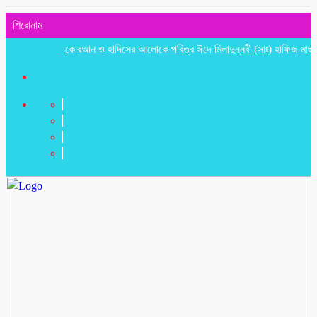
শিরোনাম
কোরআন ও হাদিসের আলোকে পবিত্র ঈদে মিলাদুন্নবী (সাঃ) হাফিজ মাছুম আহমদ 