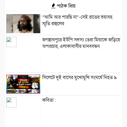
পাঠক প্রিয়
“আমি আর পারছি না”-সেই রাতের ভয়াবহ
স্মৃতি রাহুলের
জগন্নাথপুরে ইউপি সদস্য তেরা মিয়াকে জড়িয়ে
অপপ্রচার, এলাকাবাসীর মানববন্ধন
সিলেটে দুই বাসের মুখোমুখি সংঘর্ষে নিহত ৯
কবিতা :