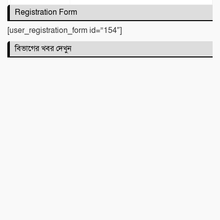
Registration Form
টিলা খেকোদের দৌরাত্ম্যে জৈন্তাপুরে পরিবেশ
বিপর্যয়, আতঙ্কে প্রবাসী পরিবার
[user_registration_form id=”154″]
বিভাগের খবর দেখুন
‎​ছাতকে পাওনা টাকাকে কেন্দ্র করে রক্তক্ষয়ী
সংঘর্ষ, গুরুতর আহত ৪
মনু সেচ প্রকল্পের জলাবদ্ধতা নিয়ে কৃষকদের
প্রতিবাদ
জগন্নাথপুরে নৌকা ডুবিতে নিহত পরিবারের
পাশে হিন্দু বৌদ্ধ খ্রিস্টান ঐক্য পরিষদ ও পূজা
উদযাপন পরিষদের নেতৃবৃন্দ
​বানারীপাড়া বন্দর মডেল সরকারি প্রাথমিক
বিদ্যালয়ে ‘গণ-অভ্যুত্থান দিবস’ পালিত