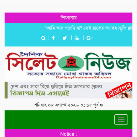
শিরোনাম
“আমি আর পারছি না”-সেই রাতের ভয়াবহ স্মৃতি রাহুলের
জ
শনিবার, ০৮ অগাস্ট ২০২৬, ০১:১৮ পূর্বাহ্ন
Toggle
navigat
Notice :