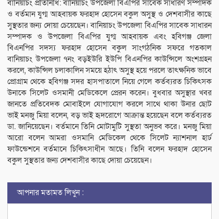
বা‌নিয়াচং প্রতিনিধি: বা‌নিয়াচং উপজেলা বিএপির সা‌বেক সাধারণ সম্পাদক
ও বর্তমান যুগ্ম আহবায়ক ফরহাদ হোসেন বকুল অসুস্থ ও দেশবাসীর কাছে
সুস্থতার জন্য দোয়া চে‌য়ে‌ছেন। বানিয়াচং উপজেলা বিএপির সাবেক সাধারন
সম্পাদক ও উপজেলা বিএপির যুগ্ম আহবায়ক এবং হবিগঞ্জ জেলা
বিএনপির সদস্য ফরহাদ হোসেন বকুল সাংগঠনিক সফরে গতকাল
বানিয়াচং উপজেলা ৭নং বড়ইউরি ইউপি বিএনপির কাউন্সিলে অংশগ্রহন
করলে, কাউন্সিল চলাকালিন সময়ে হঠাৎ অসুস্থ হয়ে পরলে তাৎক্ষনিক ভাবে
প্রোগ্রাম থেকে হবিগঞ্জ সদর হাসপাতালে নিয়ে গেলে কর্তব্যরত চিকিৎসক
উনাকে সিলেট ওসমানী মেডিকেলে প্রেরন করেন। বুধবার অসুস্থার খবর
জানতে প্রতিবেদক মোবাইলে যোগাযোগ করলে সাথে থাকা উনার ছোট
ভাই মনজু মিয়া বলেন, বড় ভাই হৃদরোগে আক্রান্ত হয়েছেন বলে কর্তব্যরত
ডা. জানিয়েছেন। বর্তমানে তিনি মোটামুটি সুস্থতা অনুভব করে। মনজু মিয়া
আরো বলেন আমরা ওসমানি মেডিকেল থেকে সিলেট ন্যাশনাল হার্ঢ
ফাউন্ডেশনে বর্তমানে চিকিৎসাধীন আছে। তিনি বলেন ফরহাদ হোসেন
বকুল সুস্থতার জন্য দেশবাসীর কাছে দোয়া চেয়েছেন।
আপনার মতামত লিখুন :