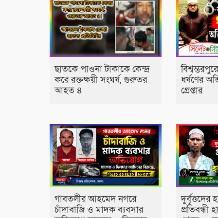
‎​ছাতকে পাওনা টাকাকে কেন্দ্র
বিশ্বম্ভরপু
করে রক্তক্ষয়ী সংঘর্ষ, গুরুতর
ধর্ষণের অ
আহত ৪
গ্রেপ্তার
​গাবতলীর আহমেদ নগরে
দুর্বৃত্তদের
চাঁদাবাজি ও মাদক ব্যবসার
প্রতিবন্ধী 