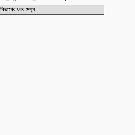
রক্তক্ষয়ী সংঘর্ষ, গুরুতর আহত ৪
বিভাগের খবর দেখুন
মনু সেচ প্রকল্পের জলাবদ্ধতা নিয়ে
কৃষকদের প্রতিবাদ
জগন্নাথপুরে নৌকা ডুবিতে নিহত
পরিবারের পাশে হিন্দু বৌদ্ধ খ্রিস্টান
ঐক্য পরিষদ ও পূজা উদযাপন
পরিষদের নেতৃবৃন্দ
​বানারীপাড়া বন্দর মডেল সরকারি
প্রাথমিক বিদ্যালয়ে ‘গণ-অভ্যুত্থান দিবস’
পালিত