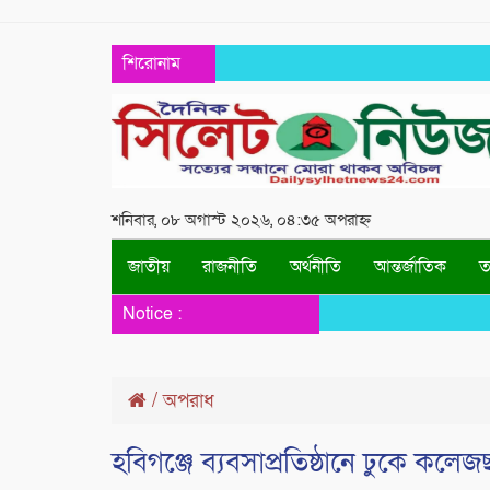
শিরোনাম
শনিবার, ০৮ অগাস্ট ২০২৬, ০৪:৩৫ অপরাহ্ন
জাতীয়
রাজনীতি
অর্থনীতি
আন্তর্জাতিক
তথ
Notice :
/
অপরাধ
হবিগঞ্জে ব্যবসাপ্রতিষ্ঠানে ঢুকে কলে