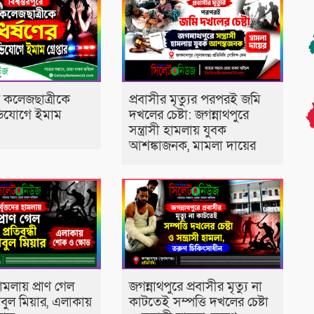
রে কলেজছাত্রীকে
প্রবাসীর মৃত্যুর পরপরই জমি
ভিযোগে ইমাম
দখলের চেষ্টা: জগন্নাথপুরে
সন্ত্রাসী হামলায় যুবক
আশঙ্কাজনক, মামলা দায়ের
 হামলায় প্রাণ গেল
জগন্নাথপুরে প্রবাসীর মৃত্যু না
হাবুল মিয়ার, এলাকায়
কাটতেই সম্পত্তি দখলের চেষ্টা