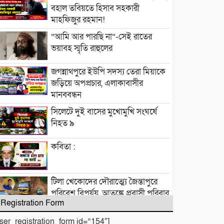
বহাল তবিয়তে হিসাব সহকারী
মাহফিজুর রহমান!
“আমি আর পারছি না”-সেই রাতের
ভয়াবহ স্মৃতি রাহুলের
জগন্নাথপুরে ইউপি সদস্য তেরা মিয়াকে
জড়িয়ে অপপ্রচার, এলাকাবাসীর
মানববন্ধন
সিলেটে দুই বাসের মুখোমুখি সংঘর্ষে
নিহত ৯
কবিতা :
টিলা খেকোদের দৌরাত্ম্যে জৈন্তাপুরে
পরিবেশ বিপর্যয়, আতঙ্কে প্রবাসী পরিবার
Registration Form
‎​ছাতকে পাওনা টাকাকে কেন্দ্র করে
user_registration_form id=”154″]