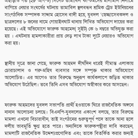
এছাড়াও গত (২৮ আগস্ট) সিলেট তামাবিল কাস্টমসের মালামাল নিলামে
বাগিয়ে নেয়ার সংঘর্ষের ঘটনায় তামাবিল স্থলবন্ধন শ্রমিক ট্রেড ইউনিয়নের
সাংগঠনিক সম্পাদক সাদ্দাম হোসেন বাদী হয়ে, যুবদল ‘স্বেচ্ছাসেবকদল ও
ছাত্রদলের ৮ জনের নামে গোয়াইনঘাট থানায় লিখিত অভিযোগ দায়ের করা
হয়েছে। এই অভিযোগে ফারুক আহমেদ( সুইট) কে ৬ নম্বরে অভিযুক্ত করা
হয় । এঘটনায় হামলাকারীরা প্রায় দেড় লাখ টাকা লুটে নেয়ারও অভিযোগ
করা হয়।
স্থানীয় সূত্রে জানা গেছে, ফারুক আহমদ দীর্ঘদিন ধরেই সীমান্ত এলাকায়
চোরাচালান ও গরু-মহিষ ব্যবসার সঙ্গে সম্পৃক্ত থাকার অভিযোগে
আলোচিত। এর আগেও তার বিরুদ্ধে অনুরূপ কার্যকলাপে জড়িত থাকার
অভিযোগ উঠেছিল। তবে তিনি এসব অভিযোগ অস্বীকার করে আসছেন।
ফারুক আহমদের যুবদল সভাপতি প্রার্থী হওয়াকে ঘিরে রাজনৈতিক অঙ্গনে
নানান আলোচনা চলছে। বিএনপি-যুবদলের একাংশ বলছে, তার বিরুদ্ধে
মামলা এখনো বিচারাধীন, তাই সংগঠনের গুরুত্বপূর্ণ পদে তাকে আনা হলে
দলীয় ভাবমূর্তি ক্ষুণ্ণ হতে পারে। অন্যদিকে ফারুকপন্থীরা দাবি করছেন,
মামলাটি রাজনৈতিক উদ্দেশ্যপ্রণোদিত এবং তাকে বিতর্কিত করার জন্যই