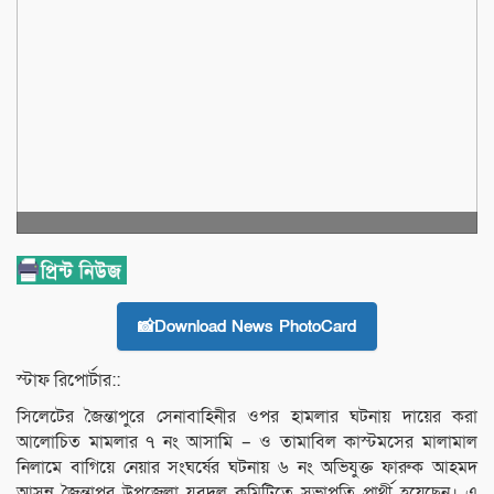
📸Download News PhotoCard
স্টাফ রিপোর্টার::
সিলেটের জৈন্তাপুরে সেনাবাহিনীর ওপর হামলার ঘটনায় দায়ের করা
আলোচিত মামলার ৭ নং আসামি – ও তামাবিল কাস্টমসের মালামাল
নিলামে বাগিয়ে নেয়ার সংঘর্ষের ঘটনায় ৬ নং অভিযুক্ত ফারুক আহমদ
আসন্ন জৈন্তাপুর উপজেলা যুবদল কমিটিতে সভাপতি প্রার্থী হয়েছেন। এ