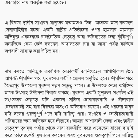
এজাহারে নাম অন্তর্ভুক্ত করা হয়েছে।
এ বিষয়ে স্থানীয় সাধারণ মানুষের মতামতও ভিন্ন। অনেকে মনে করছেন,
সেনাবাহিনীর মতো একটি রাষ্ট্রীয় প্রতিষ্ঠানের ওপর হামলার মামলায়
অভিযুক্ত একজনকে রাজনৈতিক নেতৃত্বে আনা ভবিষ্যতের জন্য ঝুঁকিপূর্ণ।
অন্যদিকে কেউ কেউ বলছেন, আদালতের রায় না আসা পর্যন্ত কাউকে
অপরাধী সাব্যস্ত করা উচিত নয়।
নাম বলতে অনিচ্ছুক একাধিক নেতাকর্মী জানিয়েছেন আগামীকাল (৩০
আগস্ট) দীর্ঘদিন পরে যুবদলের কর্মী সম্মেলন অনুষ্ঠিত হবে। দীর্ঘদিন পরে
জৈন্তাপুর উপজেলা যুবদল নতুন নেতৃত্ব পাবে। এ উপলক্ষে নেতা কর্মীদের
মাঝে উৎসাহ উদ্দীপনা বিরাজ করছে। যুবদল একটি সুশৃঙ্খল সংগঠন এই
সংগঠনের নেতৃত্বে যদি একজন সক্রিয় চোরাকারবারি ও চাঁদাবাজ
টেন্ডারবাজী সহ যার বিরুদ্ধে অসংখ্য অভিযোগ রয়েছে। এই ধরনের মানুষ
যদি দলের গুরুত্বপূর্ণ পদে যদি দায়িত্ব পায়। সংগঠন ও জাতীয়তাবাদী
পরিবারের জন্য ক্ষতিকর হয়ে দাঁড়াবে। আমরা আশাবাদী জেলা এবং স্থানীয়
নেতৃবৃন্দ তৃণমূল পর্যায় থেকে যারা রাজনীতি করে এসেছেন যাচাই বাছাই
করে তাদেরকেই মূল্যায়ন করবেন এবং যুবদলের গুরুত্বপূর্ণ পদে দায়িত্ব