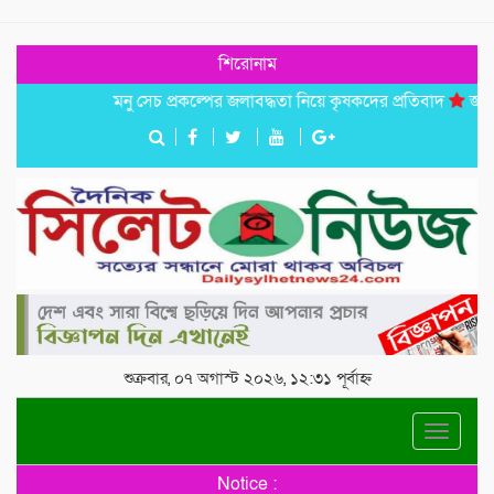
শিরোনাম
মনু সেচ প্রকল্পের জলাবদ্ধতা নিয়ে কৃষকদের প্রতিবাদ
জগন্নাথপুর
শুক্রবার, ০৭ অগাস্ট ২০২৬, ১২:৩১ পূর্বাহ্ন
Toggle
navigat
Notice :