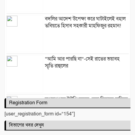
বদলির আদেশ উপেক্ষা করে ঘাটাইলেই বহাল
তবিয়তে হিসাব সহকারী মাহফিজুর রহমান!
“আমি আর পারছি না”-সেই রাতের ভয়াবহ
স্মৃতি রাহুলের
জগন্নাথপুরে ইউপি সদস্য তেরা মিয়াকে জড়িয়ে
Registration Form
অপপ্রচার, এলাকাবাসীর মানববন্ধন
[user_registration_form id=”154″]
বিভাগের খবর দেখুন