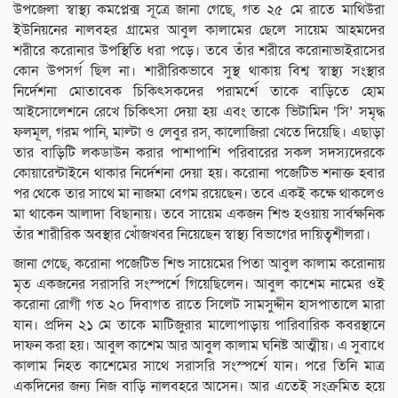
উপজেলা স্বাস্থ্য কমপ্লেক্স সূত্রে জানা গেছে, গত ২৫ মে রাতে মাথিউরা
ইউনিয়নের নালবহর গ্রামের আবুল কালামের ছেলে সায়েম আহমদের
শরীরে করোনার উপস্থিতি ধরা পড়ে। তবে তাঁর শরীরে করোনাভাইরাসের
কোন উপসর্গ ছিল না। শারীরিকভাবে সুস্থ থাকায় বিশ্ব স্বাস্থ্য সংস্থার
নির্দেশনা মোতাবেক চিকিৎসকদের পরামর্শে তাকে বাড়িতে হোম
আইসোলেশনে রেখে চিকিৎসা দেয়া হয় এবং তাকে ভিটামিন ‘সি’ সমৃদ্ধ
ফলমূল, গরম পানি, মাল্টা ও লেবুর রস, কালোজিরা খেতে দিয়েছি। এছাড়া
তার বাড়িটি লকডাউন করার পাশাপাশি পরিবারের সকল সদস্যদেরকে
কোয়ারেন্টাইনে থাকার নির্দেশনা দেয়া হয়। করোনা পজেটিভ শনাক্ত হবার
পর থেকে তার সাথে মা নাজমা বেগম রয়েছেন। তবে একই কক্ষে থাকলেও
মা থাকেন আলাদা বিছানায়। তবে সায়েম একজন শিশু হওয়ায় সার্বক্ষনিক
তাঁর শারীরিক অবস্থার খোঁজখবর নিয়েছেন স্বাস্থ্য বিভাগের দায়িত্বশীলরা।
জানা গেছে, করোনা পজেটিভ শিশু সায়েমের পিতা আবুল কালাম করোনায়
মৃত একজনের সরাসরি সংস্পর্শে গিয়েছিলেন। আবুল কাশেম নামের ওই
করোনা রোগী গত ২০ দিবাগত রাতে সিলেট সামসুদ্দীন হাসপাতালে মারা
যান। প্রদিন ২১ মে তাকে মাটিজুরার মালোপাড়ায় পারিবারিক কবরস্থানে
দাফন করা হয়। আবুল কাশেম আর আবুল কালাম ঘনিষ্ট আত্মীয়। এ সুবাধে
কালাম নিহত কাশেমের সাথে সরাসরি সংস্পর্শে যান। পরে তিনি মাত্র
একদিনের জন্য নিজ বাড়ি নালবহরে আসেন। আর এতেই সংক্রমিত হয়ে