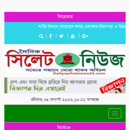
শিরোনাম
শান্তি উদ্যান (আহমেদ নগর) এলাকার নিরাপত্তা ও উন্নয়নমূলক জরু
রবিবার, ০৯ অগাস্ট ২০২৬, ১০:২২ অপরাহ্ন
Toggle
navigat
Notice :