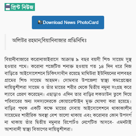
Download News PhotoCard
অলিউর রহমান,বিয়ানিবাজার প্রতিনিধিঃ
বিয়ানীবাজারে করোনাভাইরাসে আক্রান্ত ৯ বছর বয়সী শিশু সায়েম সুস্থ
হওয়ার পথে। করোনা পজেটিভ শনাক্ত হওয়ায় গত ১৪ দিন ধরে নিজ
বাড়িতে আইসোলেশনে চিকিৎসাধীন রয়েছে মাথিউরা ইউনিয়নের নালবহর
গ্রামের শিশু সায়েম আহমদ। সোমবার উপজেলা স্বাস্থ্য কমপ্লেক্সের
দায়িত্বশীলরা সায়েম ও তাঁর মায়ের শরীর থেকে দ্বিতীয় নমুনা সংগ্রহ করে
ল্যাবে প্রেরণ করেছেন। এছাড়াও এদিন তার বাড়ির লকডাউন তুলে দিয়ে
পরিবারের অন্য সদস্যদেরকে কোয়ারেন্টাইন মুক্ত ঘোষণা করা হয়েছে।
বাড়ির পৃথক একটি কক্ষে মায়ের সেবায় আইসোলেশনে থাকাকালীন
সায়েমের শারীরিক অবস্থা বেশ ভালো থাকায় এবং করোনার কোন উপসর্গ
না থাকায় তাঁর দ্বিতীয় নমুনার রিপোর্টও নেগেটিভ আসবে- এমনটাই
আশাবাদী স্বাস্থ্য বিভাগের দায়িত্বশীলরা।