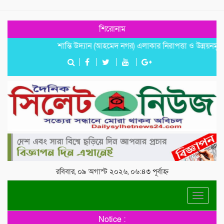
শিরোনাম
শান্তি উদ্যান (আহমেদ নগর) এলাকার নিরাপত্তা ও উন্নয়নমূলক জরুরি 
রবিবার, ০৯ অগাস্ট ২০২৬, ০৬:৪৩ পূর্বাহ্ন
Toggle
navigat
Notice :