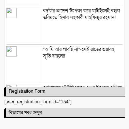
বদলির আদেশ উপেক্ষা করে ঘাটাইলেই বহাল
তবিয়তে হিসাব সহকারী মাহফিজুর রহমান!
“আমি আর পারছি না”-সেই রাতের ভয়াবহ
স্মৃতি রাহুলের
জগন্নাথপুরে ইউপি সদস্য তেরা মিয়াকে জড়িয়ে
Registration Form
অপপ্রচার, এলাকাবাসীর মানববন্ধন
[user_registration_form id=”154″]
বিভাগের খবর দেখুন
সিলেটে দুই বাসের মুখোমুখি সংঘর্ষে নিহত ৯