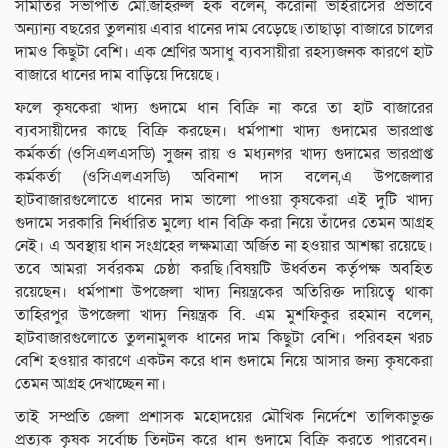
সমিতির সভাপতি মো.জহিরুল হক বলেন, করোনা ভাইরাসের প্রভাবে
অন্যান্য বছরের তুলনায় এবার ধানের দাম বেড়েছে।তাছাড়া বাজারে চালের
দামও কিছুটা বেশি। এক শ্রেণির অসাধু ব্যবসায়ীরা রহস্যজনক কারণে হাট
বাজারে ধানের দাম বাড়িয়ে দিয়েছে।
ফলে কৃষকেরা খাদ্য গুদামে ধান বিক্রি না করে তা হাট বাজারের
ব্যবসায়ীদের কাছে বিক্রি করছেন। ধর্মপাশা খাদ্য গুদামের ভারপ্রাপ্ত
কর্মকর্তা (ওসিএলএসডি) সুজন রায় ও মধ্যনগর খাদ্য গুদামের ভারপ্রাপ্ত
কর্মকর্তা (ওসিএলএসডি) অবিনাশ দাস বলেন,এ উপজেলার
হাটবাজারগুলোতে ধানের দাম ভালো পাওয়া কৃষকেরা এই দুটি খাদ্য
গুদামে সরকারি নির্ধারিত মুল্যে ধান বিক্রি করা নিয়ে তাঁদের তেমন আগ্রহ
নেই। এ অবস্থায় ধান সংগ্রহের লক্ষমাত্রা অর্জিত না হওয়ার আশঙ্কা রয়েছে।
তবে আমরা সর্বরকম চেষ্ঠা করছি।বিষয়টি উর্ধ্বতন কর্তৃপক্ষ অবহিত
রয়েছেন। ধর্মপাশা উপজেলা খাদ্য নিয়ন্ত্রকের অতিরিক্ত দায়িত্বে থাকা
তাহিরপুর উপজেলা খাদ্য নিয়ন্ত্রক বি. এম মুশফিকুর রহমান বলেন,
হাটবাজারগুলোতে তুলনামুলক ধানের দাম কিছুটা বেশি। পরিবহন খরচ
বেশি হওয়ার কারণে একটন করে ধান গুদামে নিয়ে আসার জন্য কৃষকেরা
তেমন আগ্রহ দেখাচ্ছেন না।
তাই সম্প্রতি জেলা প্রশাসক মহোদয়ের মৌখিক নির্দেশে তালিকাভুক্ত
প্রত্যক কৃষক সর্বোচ্চ তিনটন করে ধান গুদামে বিক্রি করতে পারবেন।