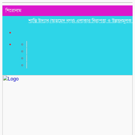
শিরোনাম
শান্তি উদ্যান (আহমেদ নগর) এলাকার নিরাপত্তা ও উন্নয়নমূলক জরুরি সভ