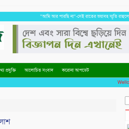
“আমি আর পারছি না”-সেই রাতের ভয়াবহ স্মৃতি রাহুলের
্য প্রযুক্তি
আলোচিত সংবাদ
করোনা আপডেট
Wellcome 
S
fo
 লাশ