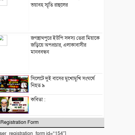
ভয়াবহ স্মৃতি রাহুলের
জগন্নাথপুরে ইউপি সদস্য তেরা মিয়াকে
জড়িয়ে অপপ্রচার, এলাকাবাসীর
মানববন্ধন
সিলেটে দুই বাসের মুখোমুখি সংঘর্ষে
নিহত ৯
কবিতা :
টিলা খেকোদের দৌরাত্ম্যে জৈন্তাপুরে
Registration Form
পরিবেশ বিপর্যয়, আতঙ্কে প্রবাসী পরিবার
user_registration_form id=”154″]