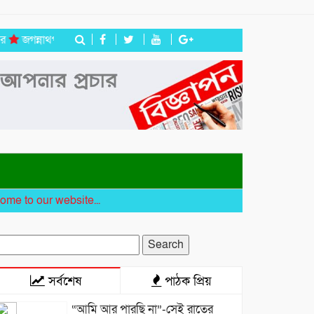
জগন্নাথপুরে ইউপি সদস্য তেরা মিয়াকে জড়িয়ে অপপ্রচার, এলাকাবাসীর মানববন
to our website...
earch
r:
সর্বশেষ
পাঠক প্রিয়
“আমি আর পারছি না”-সেই রাতের