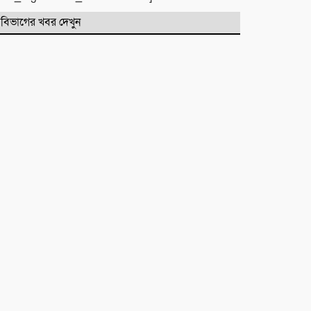
বিভাগের খবর দেখুন
‎​ছাতকে পাওনা টাকাকে কেন্দ্র করে
রক্তক্ষয়ী সংঘর্ষ, গুরুতর আহত ৪
মনু সেচ প্রকল্পের জলাবদ্ধতা নিয়ে
কৃষকদের প্রতিবাদ
জগন্নাথপুরে নৌকা ডুবিতে নিহত
পরিবারের পাশে হিন্দু বৌদ্ধ খ্রিস্টান
ঐক্য পরিষদ ও পূজা উদযাপন
পরিষদের নেতৃবৃন্দ
​বানারীপাড়া বন্দর মডেল সরকারি
প্রাথমিক বিদ্যালয়ে ‘গণ-অভ্যুত্থান দিবস’
পালিত