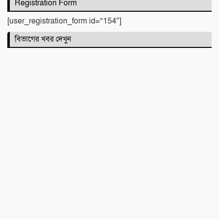
Registration Form
[user_registration_form id=”154″]
টিলা খেকোদের দৌরাত্ম্যে জৈন্তাপুরে পরিবেশ
বিভাগের খবর দেখুন
বিপর্যয়, আতঙ্কে প্রবাসী পরিবার
‎​ছাতকে পাওনা টাকাকে কেন্দ্র করে রক্তক্ষয়ী
সংঘর্ষ, গুরুতর আহত ৪
মনু সেচ প্রকল্পের জলাবদ্ধতা নিয়ে কৃষকদের
প্রতিবাদ
জগন্নাথপুরে নৌকা ডুবিতে নিহত পরিবারের
পাশে হিন্দু বৌদ্ধ খ্রিস্টান ঐক্য পরিষদ ও পূজা
উদযাপন পরিষদের নেতৃবৃন্দ