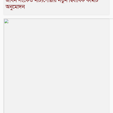
জীবন সংকেত নাট্যগোষ্ঠীর নতুন দ্বিবার্ষিক কমিটি
অনুমোদন