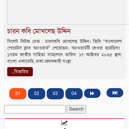
চারন কবি মোখলেছ উদ্দিন
সিলেট নিউজ ডেস্ক : চারণকবি মোখলেছ উদ্দিন। ​তিনি “বাংলাদেশ
পোয়েটস ক্লাব অ্যাওয়ার্ড” পেয়েছেন। অ্যাওয়ার্ডটি দেওয়া হয়েছিলঃ ​
১৭তম জাতীয় সাহিত্য সম্মেলনে ​তারিখ: ১৭ অক্টোবর ২০২৫ ​স্থান:
বাংলা একাডেমি, ঢাকা ​প্রদানকারী সংস্থা:
...বিস্তারিত
01
02
03
04
Search
for: