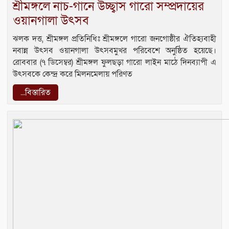
শ্রীমঙ্গলে নাচ-গানে উচ্ছ্বাস গারো সম্প্রদায়ের
ওয়ানগালা উৎসব
ঝলক দত্ত, শ্রীমঙ্গল প্রতিনিধিঃ শ্রীমঙ্গলে গারো জনগোষ্ঠীর ঐতিহ্যবাহী
নবান্ন উৎসব ওয়ানগালা উৎসবমুখর পরিবেশে অনুষ্ঠিত হয়েছে।
রোববার (৭ ডিসেম্বর) শ্রীমঙ্গল ফুলছড়া গারো লাইন মাঠে দিনব্যাপী এ
উৎসবকে কেন্দ্র করে মিলনমেলায় পরিণত
...বিস্তারিত