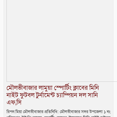
মৌলভীবাজার লামুয়া স্পোর্টিং ক্লাবের মিনি
নাইট ফুটবল টুর্নামেন্ট চ্যাম্পিয়ন দল সানি
এফ,সি
রিপন মিয়া মৌলভীবাজার প্রতিনিধি: মৌলভীবাজার সদর উপজেলা ১ নং