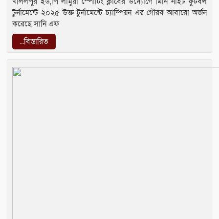
খলিলপুর ইউ,পি লামুয়া স্পোর্টিং ক্লাবের উদ্যোগে মিনি নাইট ফুটবল
টুর্নামেন্টে ২০২৫ উক্ত টুর্নামেন্টে চ্যাম্পিয়ন এর গৌরব আবারো অর্জন
করেছে সানি এফ
...বিস্তারিত