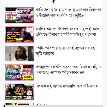
শান্তি উদ্যান (আহমেদ নগর) এলাকার নিরাপত্তা
ও উন্নয়নমূলক জরুরি সভা অনুষ্ঠিত
বদলির আদেশ উপেক্ষা করে ঘাটাইলেই বহাল
তবিয়তে হিসাব সহকারী মাহফিজুর রহমান!
“আমি আর পারছি না”-সেই রাতের ভয়াবহ
স্মৃতি রাহুলের
জগন্নাথপুরে ইউপি সদস্য তেরা মিয়াকে জড়িয়ে
অপপ্রচার, এলাকাবাসীর মানববন্ধন
সিলেটে দুই বাসের মুখোমুখি সংঘর্ষে নিহত ৯
কবিতা :