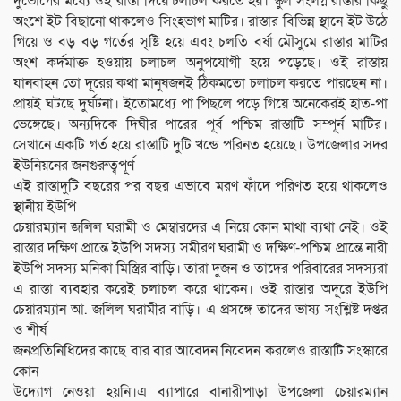
দুর্ভোগের মধ্যে ওই রাস্তা দিয়ে চলাচল করতে হয়। স্কুল সংলগ্ন রাস্তার কিছু
অংশে ইট বিছানো থাকলেও সিংহভাগ মাটির। রাস্তার বিভিন্ন স্থানে ইট উঠে
গিয়ে ও বড় বড় গর্তের সৃষ্টি হয়ে এবং চলতি বর্ষা মৌসুমে রাস্তার মাটির
অংশ কর্দমাক্ত হওয়ায় চলাচল অনুপযোগী হয়ে পড়েছে। ওই রাস্তায়
যানবাহন তো দূরের কথা মানুষজনই ঠিকমতো চলাচল করতে পারছেন না।
প্রায়ই ঘটছে দুর্ঘটনা। ইতোমধ্যে পা পিছলে পড়ে গিয়ে অনেকেরই হাত-পা
ভেঙ্গেছে। অন্যদিকে দিঘীর পারের পূর্ব পশ্চিম রাস্তাটি সম্পূর্ন মাটির।
সেখানে একটি গর্ত হয়ে রাস্তাটি দুটি খন্ডে পরিনত হয়েছে। উপজেলার সদর
ইউনিয়নের জনগুরুত্বপূর্ণ
এই রাস্তাদুটি বছরের পর বছর এভাবে মরণ ফাঁদে পরিণত হয়ে থাকলেও
স্থানীয় ইউপি
চেয়ারম্যান জলিল ঘরামী ও মেম্বারদের এ নিয়ে কোন মাথা ব্যথা নেই। ওই
রাস্তার দক্ষিণ প্রান্তে ইউপি সদস্য সমীরণ ঘরামী ও দক্ষিণ-পশ্চিম প্রান্তে নারী
ইউপি সদস্য মনিকা মিস্ত্রির বাড়ি। তারা দুজন ও তাদের পরিবারের সদস্যরা
এ রাস্তা ব্যবহার করেই চলাচল করে থাকেন। ওই রাস্তার অদূরে ইউপি
চেয়ারম্যান আ. জলিল ঘরামীর বাড়ি। এ প্রসঙ্গে তাদের ভাষ্য সংশ্লিষ্ট দপ্তর
ও শীর্ষ
জনপ্রতিনিধিদের কাছে বার বার আবেদন নিবেদন করলেও রাস্তাটি সংস্কারে
কোন
উদ্যোগ নেওয়া হয়নি।এ ব্যাপারে বানারীপাড়া উপজেলা চেয়ারম্যান