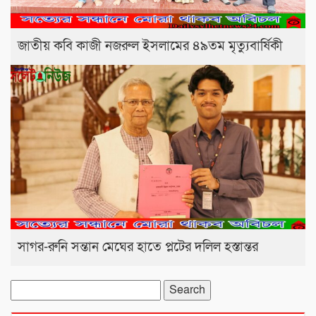
জাতীয় কবি কাজী নজরুল ইসলামের ৪৯তম মৃত্যুবার্ষিকী
সাগর-রুনি সন্তান মেঘের হাতে প্লটের দলিল হস্তান্তর
Search
for: