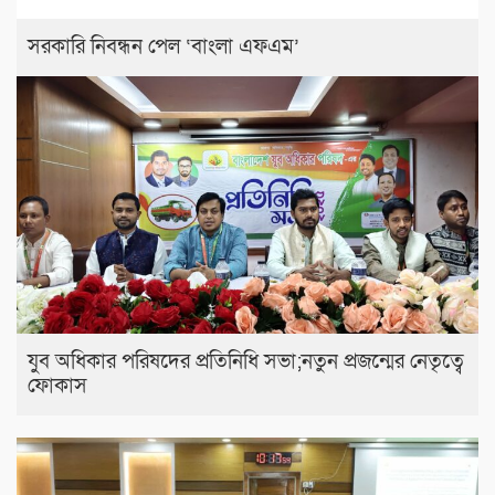
সরকারি নিবন্ধন পেল ‘বাংলা এফএম’
যুব অধিকার পরিষদের প্রতিনিধি সভা;নতুন প্রজন্মের নেতৃত্বে
ফোকাস