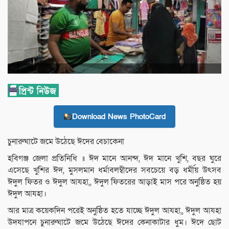
Download News PhotoCard
চুনারুঘাটে জমে উঠেছে ঈদের বেচাকেনা
হবিগঞ্জ জেলা প্রতিনিধি ॥ ঈদ মানে আনন্দ, ঈদ মানে খুশি, বছর ঘুরে
এসেছে খুশির ঈদ, মুসলমান ধর্মাবলম্বীদের সবচেয়ে বড় ধর্মীয় উৎসব
ঈদুল ফিতর ও ঈদুল আযহা,, ঈদুল ফিতরের আড়াই মাস পরে অনুষ্ঠিত হয়
ঈদুল আযহা।
আর মাত্র কয়েকদিন পরেই অনুষ্ঠিত হতে যাচ্ছে ঈদুল আযহা,, ঈদুল আযহা
উদযাপনে চুনারুঘাটে জমে উঠেছে ঈদের কেনাকাটার ধুম। ঈদে ছোট