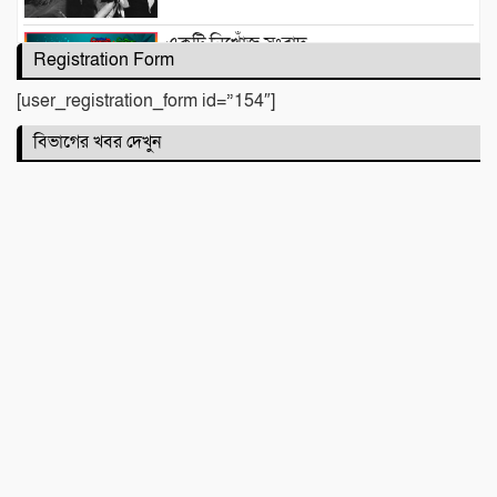
একটি নিখোঁজ সংবাদ
Registration Form
[user_registration_form id=”154″]
মাহে রবিউল আউয়াল মাসের গুরুত্ব ও
বিভাগের খবর দেখুন
ফজিলত। হাফিজ মাছুম আহমদ দুধরচকী
শান্তি উদ্যান (আহমেদ নগর) এলাকার নিরাপত্তা
ও উন্নয়নমূলক জরুরি সভার আহব্বান
প্রায় দশ লাখ কোটি টাকার বাজেট করার পরেও
দেশ এভাবে চলতে পারে না। এত নড়বড়ে হতে
পারে না
ফজরের নামাজের উপকারিতা ও ফজিলত!
হাফিজ মাছুম আহমদ দুধরচকী