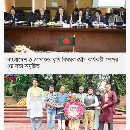
বাংলাদেশ ও জাপানের কৃষি বিষয়ক যৌথ কার্যকরী গ্রুপের
২য় সভা অনুষ্ঠিত