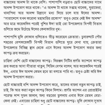
বাচ্চাদের আনন্দ টা থাকে বেশি। পাশাপাশি বড়রাও ছোট বাচ্চাদের সাথে
আনন্দ উপভোগ করে থাকে। “এ আনন্দ টা থাকে সপ্তাহ খানেক,, ঘুরাফেরা,
খানাপিনা আর আনন্দ উল্লাসে মধ্য দিয়ে চলে যায় ঈদের আনন্দ।
“সারাদেশে যখন করোনা মহামারির প্রকোপ” তবুও থেমে নেই ঈদ আনন্দ”
আর মাত্র কয়েকদিন পরেই খুশির ঈদ! তাই তো উপজেলার বিপনী বিতান
গুলিতে জমে উঠেছে ঈদের কেনাকাটার ধুম।
পাশাপাশি মুদি দোকান গুলিতেও ভীড় করেছেন ক্রেতারা। চুনারুঘাট পৌর
শহরের বেশকয়েকটি বিপনী বিতান গুলিতে ঘুরে দেখা যায়, ক্রেতারা
উপজেলার বিভিন্ন স্থান থেকে এসে ঈদের আনন্দ উপভোগ করার জন্য
কাপড় ক্রয় করছেন।
চাহিদা বেশি ছোট বাচ্চাদের কাপড়। নিরঞ্জন সিটির শ্রুতি ফ্যাশনে কাপড়
ক্রয় করতে আসা সীতারা খাতুন, শিরিন বেগম বলেন, আর কয়েকদিন পরেই
ঈদ,, এবার ঈদ আনন্দ কেমন হবে তা বলতে পারি না। তবুও চেষ্টা করি ঈদ
আনন্দ উপভোগ করার।
ছোট বাচ্চারাই বশি আনন্দ উপভোগ করে,, তাদের বায়না নতুন কাপড় চাই,
চাই, কি আর করা! নতুন কাপড় কিনে দিলাম। শ্রুতি ফ্যাশন এর প্রোপ্রাইটর
পরেন্দ্র দাশ সুমন জানান, অন্য বছরের তুলনায় এবার ঈদে তেমন বেচা-
কেনা নেই। এবারের চাহিদা শুধু ছোট বাচ্চাদের কাপড়। মুদি দোকান সুভাষ