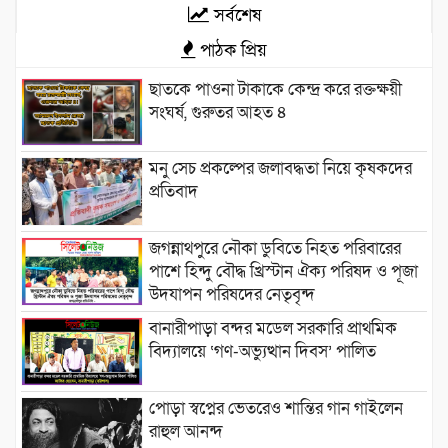
সর্বশেষ
পাঠক প্রিয়
‎​ছাতকে পাওনা টাকাকে কেন্দ্র করে রক্তক্ষয়ী
সংঘর্ষ, গুরুতর আহত ৪
মনু সেচ প্রকল্পের জলাবদ্ধতা নিয়ে কৃষকদের
প্রতিবাদ
জগন্নাথপুরে নৌকা ডুবিতে নিহত পরিবারের
পাশে হিন্দু বৌদ্ধ খ্রিস্টান ঐক্য পরিষদ ও পূজা
উদযাপন পরিষদের নেতৃবৃন্দ
​বানারীপাড়া বন্দর মডেল সরকারি প্রাথমিক
বিদ্যালয়ে ‘গণ-অভ্যুত্থান দিবস’ পালিত
পোড়া স্বপ্নের ভেতরেও শান্তির গান গাইলেন
রাহুল আনন্দ