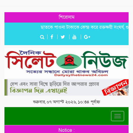
শিরোনাম
‎​ছাতকে পাওনা টাকাকে কেন্দ্র করে রক্তক্ষয়ী সংঘর্ষ, গুরুতর আহ
শুক্রবার, ০৭ অগাস্ট ২০২৬, ১০:৩৪ পূর্বাহ্ন
Toggle
navigat
Notice :