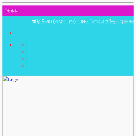
শিরোনাম
শান্তি উদ্যান (আহমেদ নগর) এলাকার নিরাপত্তা ও উন্নয়নমূলক জরুরি সভা অন